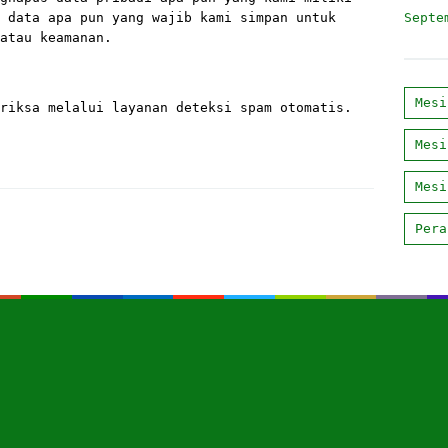
 data apa pun yang wajib kami simpan untuk
Septe
atau keamanan.
Mesi
riksa melalui layanan deteksi spam otomatis.
Mesi
Mesi
Pera