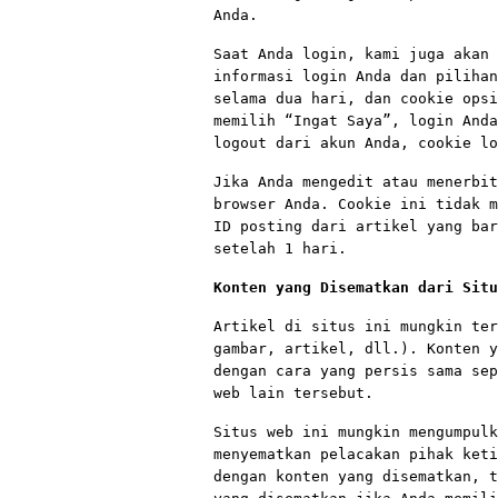
Anda.
Saat Anda login, kami juga akan 
informasi login Anda dan pilihan
selama dua hari, dan cookie opsi
memilih “Ingat Saya”, login Anda
logout dari akun Anda, cookie l
Jika Anda mengedit atau menerbit
browser Anda. Cookie ini tidak m
ID posting dari artikel yang bar
setelah 1 hari.
Konten yang Disematkan dari Situ
Artikel di situs ini mungkin ter
gambar, artikel, dll.). Konten y
dengan cara yang persis sama sep
web lain tersebut.
Situs web ini mungkin mengumpulk
menyematkan pelacakan pihak keti
dengan konten yang disematkan, t