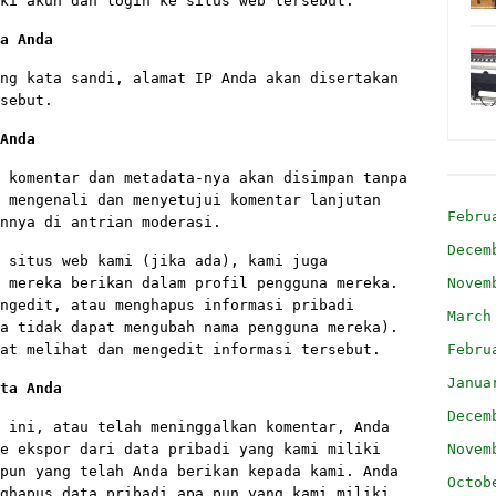
ki akun dan login ke situs web tersebut.
a Anda
ng kata sandi, alamat IP Anda akan disertakan
sebut.
Anda
 komentar dan metadata-nya akan disimpan tanpa
 mengenali dan menyetujui komentar lanjutan
Febru
nnya di antrian moderasi.
Decem
 situs web kami (jika ada), kami juga
 mereka berikan dalam profil pengguna mereka.
Novem
ngedit, atau menghapus informasi pribadi
March
a tidak dapat mengubah nama pengguna mereka).
at melihat dan mengedit informasi tersebut.
Febru
Janua
ta Anda
Decem
 ini, atau telah meninggalkan komentar, Anda
e ekspor dari data pribadi yang kami miliki
Novem
pun yang telah Anda berikan kepada kami. Anda
Octob
ghapus data pribadi apa pun yang kami miliki