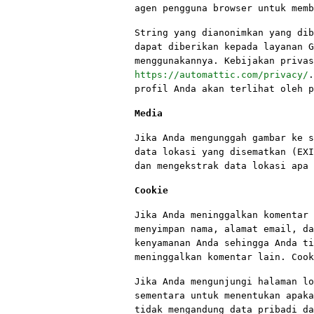
agen pengguna browser untuk memb
String yang dianonimkan yang dib
dapat diberikan kepada layanan G
menggunakannya. Kebijakan privas
https://automattic.com/privacy/
.
profil Anda akan terlihat oleh p
Media
Jika Anda mengunggah gambar ke s
data lokasi yang disematkan (EXI
dan mengekstrak data lokasi apa 
Cookie
Jika Anda meninggalkan komentar 
menyimpan nama, alamat email, da
kenyamanan Anda sehingga Anda ti
meninggalkan komentar lain. Cook
Jika Anda mengunjungi halaman lo
sementara untuk menentukan apaka
tidak mengandung data pribadi da