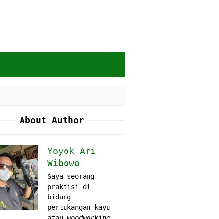
About Author
Yoyok Ari
Wibowo
Saya seorang
praktisi di
bidang
pertukangan kayu
atau
woodworking
.