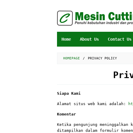
Skip
to
content
Home
About Us
Contact Us
HOMEPAGE
/
PRIVACY POLICY
Pri
By
Yoyok
Siapa Kami
Ari
Wibowo
Posted
Alamat situs web kami adalah:
ht
on
7
Komentar
April
2025
Ketika pengunjung meninggalkan k
ditampilkan dalam formulir komen