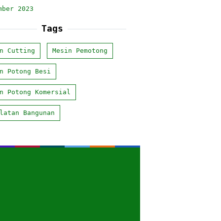
mber 2023
Tags
n Cutting
Mesin Pemotong
n Potong Besi
n Potong Komersial
latan Bangunan